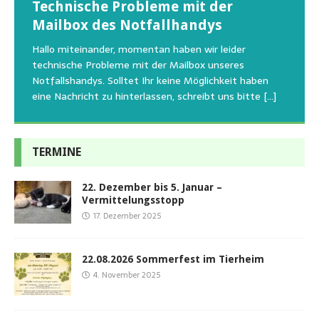
Technische Probleme mit der
Beginn der Wildtierrettung
22.08.2026 Sommerfest im Tierheim
Regelmäßig bekommen wir liebe Anfragen, wie man
Mailbox des Notfallhandys
Aus aktuellem Anlass weisen wir darauf hin, dass die
Wir bitten um Verständnis, dass am Tag vom
uns am Besten unterstützen kann. Natürlich ziehen
Tierschutzinitiative Haßberge natürlich, wie auch in
Sommerfest das Hundehaus zum Schutz unserer Tiere
Hallo miteinander, momentan haben wir leider
die gesteigerten Kosten auch uns so richtig in die Knie
den letzten 20 Jahren, immer noch für alle verwaisten
geschlossen bleibt.Viele unserer Hunde erleben einen
technische Probleme mit der Mailbox unseres
und
[…]
oder
emotionalen Stress bei Begegnung
[…]
[…]
Notfallshandys. Solltet Ihr keine Möglichkeit haben
eine Nachricht zu hinterlassen, schreibt uns bitte
[…]
TERMINE
22. Dezember bis 5. Januar –
Vermittelungsstopp
17. Dezember 2025
22.08.2026 Sommerfest im Tierheim
4. November 2025