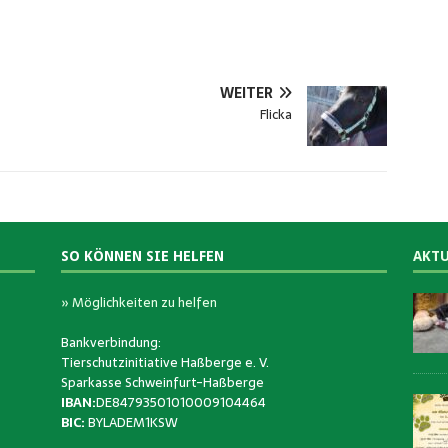
WEITER
Flicka
SO KÖNNEN SIE HELFEN
AKTU
» Möglichkeiten zu helfen
Bankverbindung:
Tierschutzinitiative Haßberge e. V.
Sparkasse Schweinfurt-Haßberge
IBAN:
DE84793501010009104464
BIC:
BYLADEM1KSW