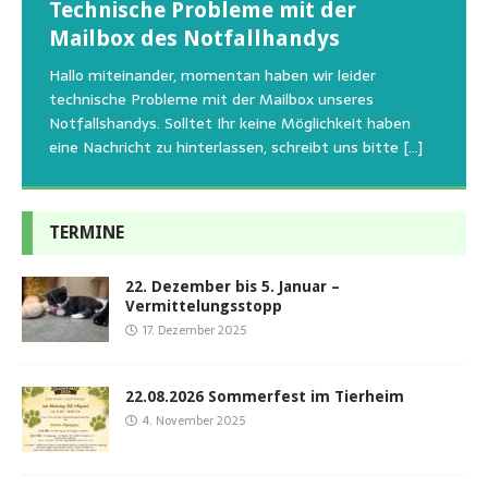
Technische Probleme mit der
Beginn der Wildtierrettung
22.08.2026 Sommerfest im Tierheim
Regelmäßig bekommen wir liebe Anfragen, wie man
Mailbox des Notfallhandys
Aus aktuellem Anlass weisen wir darauf hin, dass die
Wir bitten um Verständnis, dass am Tag vom
uns am Besten unterstützen kann. Natürlich ziehen
Tierschutzinitiative Haßberge natürlich, wie auch in
Sommerfest das Hundehaus zum Schutz unserer Tiere
Hallo miteinander, momentan haben wir leider
die gesteigerten Kosten auch uns so richtig in die Knie
den letzten 20 Jahren, immer noch für alle verwaisten
geschlossen bleibt.Viele unserer Hunde erleben einen
technische Probleme mit der Mailbox unseres
und
[…]
oder
emotionalen Stress bei Begegnung
[…]
[…]
Notfallshandys. Solltet Ihr keine Möglichkeit haben
eine Nachricht zu hinterlassen, schreibt uns bitte
[…]
TERMINE
22. Dezember bis 5. Januar –
Vermittelungsstopp
17. Dezember 2025
22.08.2026 Sommerfest im Tierheim
4. November 2025