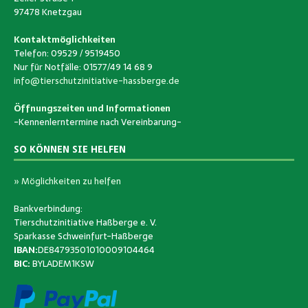
97478 Knetzgau
Kontaktmöglichkeiten
Telefon: 09529 / 9519450
Nur für Notfälle: 01577/49 14 68 9
info@tierschutzinitiative-hassberge.de
Öffnungszeiten und Informationen
-Kennenlerntermine nach Vereinbarung-
SO KÖNNEN SIE HELFEN
» Möglichkeiten zu helfen
Bankverbindung:
Tierschutzinitiative Haßberge e. V.
Sparkasse Schweinfurt-Haßberge
IBAN:
DE84793501010009104464
BIC:
BYLADEM1KSW