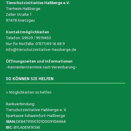
Tierschutzinitiative Haßberge e.V.
Tierheim Haßberge
Zeller Straße 1
97478 Knetzgau
Kontaktmöglichkeiten
Telefon: 09529 / 9519450
Nur für Notfälle: 01577/49 14 68 9
info@tierschutzinitiative-hassberge.de
Öffnungszeiten und Informationen
-Kennenlerntermine nach Vereinbarung-
SO KÖNNEN SIE HELFEN
» Möglichkeiten zu helfen
Bankverbindung:
Tierschutzinitiative Haßberge e. V.
Sparkasse Schweinfurt-Haßberge
IBAN:
DE84793501010009104464
BIC:
BYLADEM1KSW