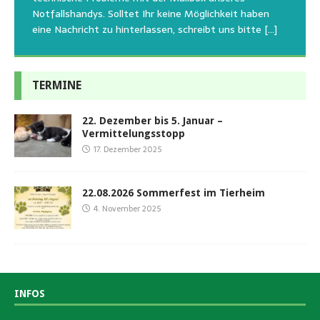
und
[…]
oder
emotionalen Stress bei Begegnung
[…]
[…]
Notfallshandys. Solltet Ihr keine Möglichkeit haben
eine Nachricht zu hinterlassen, schreibt uns bitte
[…]
TERMINE
22. Dezember bis 5. Januar –
Vermittelungsstopp
17. Dezember 2025
22.08.2026 Sommerfest im Tierheim
4. November 2025
INFOS