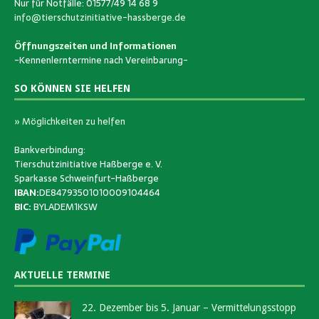
Nur für Notfälle: 01577/49 14 68 9
info@tierschutzinitiative-hassberge.de
Öffnungszeiten und Informationen
-Kennenlerntermine nach Vereinbarung-
SO KÖNNEN SIE HELFEN
» Möglichkeiten zu helfen
Bankverbindung:
Tierschutzinitiative Haßberge e. V.
Sparkasse Schweinfurt-Haßberge
IBAN:
DE84793501010009104464
BIC:
BYLADEM1KSW
AKTUELLE TERMINE
22. Dezember bis 5. Januar – Vermittelungsstopp