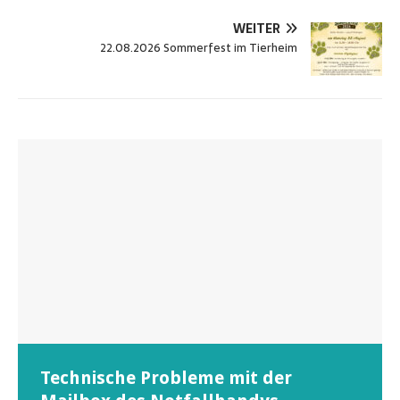
WEITER
22.08.2026 Sommerfest im Tierheim
Wunschzettel unserer Fellnasen
Technische Probleme mit der
Beginn der Wildtierrettung
22.08.2026 Sommerfest im Tierheim
Regelmäßig bekommen wir liebe Anfragen, wie man