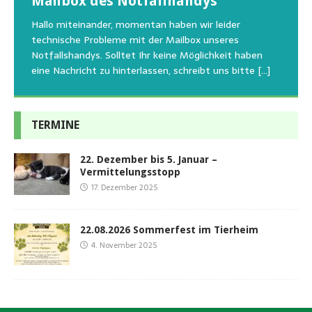
Mailbox des Notfallhandys
Aus aktuellem Anlass weisen wir darauf hin, dass die
Wir bitten um Verständnis, dass am Tag vom
uns am Besten unterstützen kann. Natürlich ziehen
Tierschutzinitiative Haßberge natürlich, wie auch in
Sommerfest das Hundehaus zum Schutz unserer Tiere
Hallo miteinander, momentan haben wir leider
die gesteigerten Kosten auch uns so richtig in die Knie
den letzten 20 Jahren, immer noch für alle verwaisten
geschlossen bleibt.Viele unserer Hunde erleben einen
technische Probleme mit der Mailbox unseres
und
[…]
oder
emotionalen Stress bei Begegnung
[…]
[…]
Notfallshandys. Solltet Ihr keine Möglichkeit haben
eine Nachricht zu hinterlassen, schreibt uns bitte
[…]
TERMINE
22. Dezember bis 5. Januar –
Vermittelungsstopp
17. Dezember 2025
22.08.2026 Sommerfest im Tierheim
4. November 2025