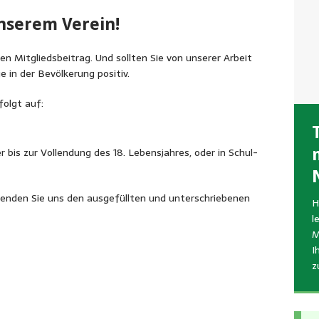
nserem Verein!
ren Mitgliedsbeitrag. Und sollten Sie von unserer Arbeit
 in der Bevölkerung positiv.
folgt auf:
r bis zur Vollendung des 18. Lebensjahres, oder in Schul-
R
A
W
A
h
v
enden Sie uns den ausgefüllten und unterschriebenen
H
u
n
S
l
g
J
b
M
i
o
e
I
z