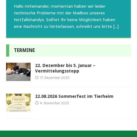
uns am Besten unterstützen kann. Natürlich ziehen
Tierschutzinitiative Haßberge natürlich, wie auch in
Sommerfest das Hundehaus zum Schutz unserer Tiere
Hallo miteinander, momentan haben wir leider
die gesteigerten Kosten auch uns so richtig in die Knie
den letzten 20 Jahren, immer noch für alle verwaisten
geschlossen bleibt.Viele unserer Hunde erleben einen
technische Probleme mit der Mailbox unseres
und
[…]
oder
emotionalen Stress bei Begegnung
[…]
[…]
Notfallshandys. Solltet Ihr keine Möglichkeit haben
eine Nachricht zu hinterlassen, schreibt uns bitte
[…]
TERMINE
22. Dezember bis 5. Januar –
Vermittelungsstopp
17. Dezember 2025
22.08.2026 Sommerfest im Tierheim
4. November 2025