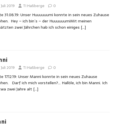
 Juli 2019
TI Haßberge
0
e 31.08.19: Unser Huuuuuumi konnte in sein neues Zuhause
hen. Hey – ich bin´s – der HuuuuuumiMit meinen
ätzten zwei Jährchen hab ich schon einiges
[…]
nni
 Juli 2019
TI Haßberge
0
e 17.12.19: Unser Manni konnte in sein neues Zuhause
hen. Darf ich mich vorstellen?… Hallöle, ich bin Manni. Ich
twa zwei Jahre alt
[…]
ni