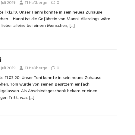
 Juli 2019
TI Haßberge
0
e 17.12.19: Unser Hanni konnte in sein neues Zuhause
hen. Hanni ist die Gefährtin von Manni. Allerdings wäre
 lieber alleine bei einem Menschen,
[…]
i
 Juli 2019
TI Haßberge
0
e 11.03.20: Unser Toni konnte in sein neues Zuhause
hen. Toni wurde von seinen Besitzern einfach
kgelassen. Als Abschiedsgeschenk bekam er einen
igen Tritt, was
[…]