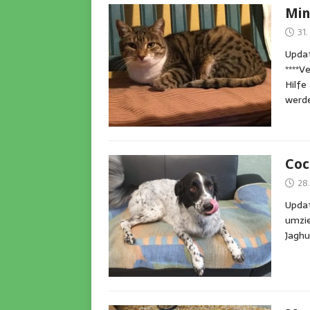
Mi
31.
Updat
****V
Hilfe
werde
Coc
28.
Updat
umzie
Jaghu