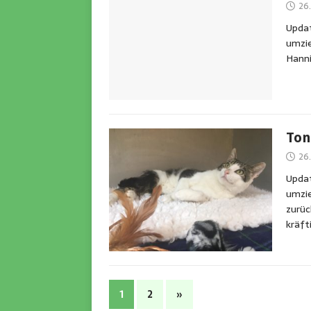
26.
Updat
umzie
Hanni
Ton
26.
Updat
umzie
zurüc
kräft
1
2
»