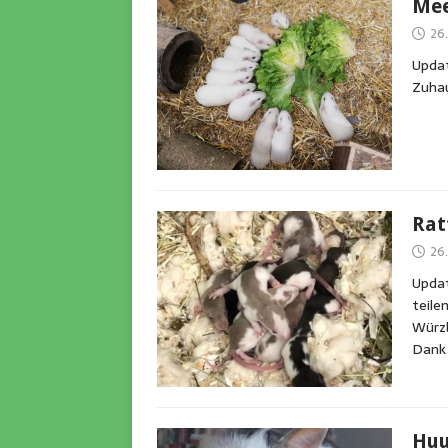
Mee
26.
Updat
Zuhau
Rat
26.
Updat
teile
Würz
Dank
Hu