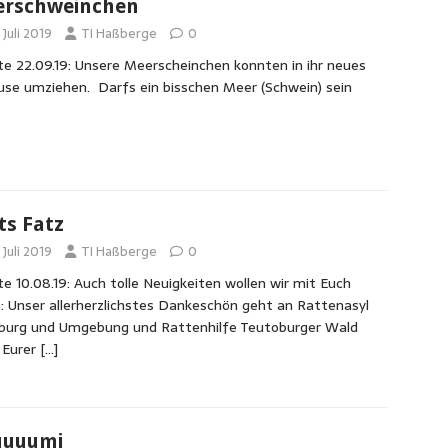
rschweinchen
 Juli 2019
TI Haßberge
0
e 22.09.19: Unsere Meerscheinchen konnten in ihr neues
se umziehen. Darfs ein bisschen Meer (Schwein) sein
ts Fatz
 Juli 2019
TI Haßberge
0
e 10.08.19: Auch tolle Neuigkeiten wollen wir mit Euch
n: Unser allerherzlichstes Dankeschön geht an Rattenasyl
burg und Umgebung und Rattenhilfe Teutoburger Wald
 Eurer
[…]
uuuumi