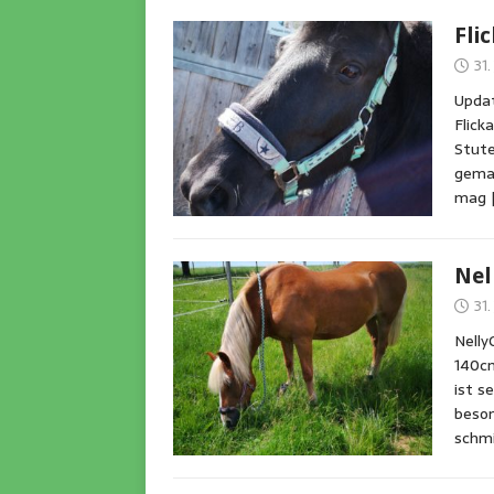
Fli
31.
Updat
Flick
Stut
gemac
mag
Nel
31.
Nell
140c
ist s
beson
schm