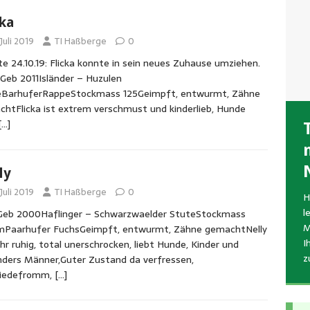
cka
 Juli 2019
TI Haßberge
0
e 24.10.19: Flicka konnte in sein neues Zuhause umziehen.
aGeb 2011Isländer – Huzulen
eBarhuferRappeStockmass 125Geimpft, entwurmt, Zähne
htFlicka ist extrem verschmust und kinderlieb, Hunde
[…]
R
ly
A
W
A
h
v
 Juli 2019
TI Haßberge
0
H
u
n
S
l
yGeb 2000Haflinger – Schwarzwaelder StuteStockmass
g
J
b
M
mPaarhufer FuchsGeimpft, entwurmt, Zähne gemachtNelly
i
o
e
I
ehr ruhig, total unerschrocken, liebt Hunde, Kinder und
z
ders Männer,Guter Zustand da verfressen,
iedefromm,
[…]