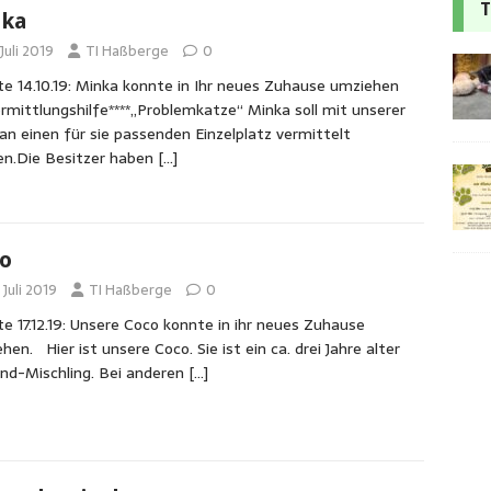
T
nka
 Juli 2019
TI Haßberge
0
e 14.10.19: Minka konnte in Ihr neues Zuhause umziehen
ermittlungshilfe****„Problemkatze“ Minka soll mit unserer
 an einen für sie passenden Einzelplatz vermittelt
n.Die Besitzer haben
[…]
o
 Juli 2019
TI Haßberge
0
e 17.12.19: Unsere Coco konnte in ihr neues Zuhause
hen. Hier ist unsere Coco. Sie ist ein ca. drei Jahre alter
nd-Mischling. Bei anderen
[…]