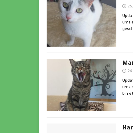
26.
Updat
umzie
gesch
Ma
26.
Updat
umzie
bin e
Han