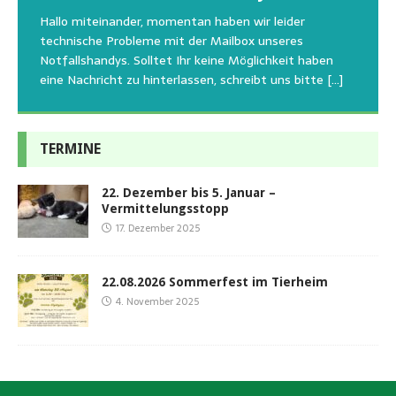
uns am Besten unterstützen kann. Natürlich ziehen
Tierschutzinitiative Haßberge natürlich, wie auch in
Sommerfest das Hundehaus zum Schutz unserer Tiere
Hallo miteinander, momentan haben wir leider
die gesteigerten Kosten auch uns so richtig in die Knie
den letzten 20 Jahren, immer noch für alle verwaisten
geschlossen bleibt.Viele unserer Hunde erleben einen
technische Probleme mit der Mailbox unseres
und
[…]
oder
emotionalen Stress bei Begegnung
[…]
[…]
Notfallshandys. Solltet Ihr keine Möglichkeit haben
eine Nachricht zu hinterlassen, schreibt uns bitte
[…]
TERMINE
22. Dezember bis 5. Januar –
Vermittelungsstopp
17. Dezember 2025
22.08.2026 Sommerfest im Tierheim
4. November 2025