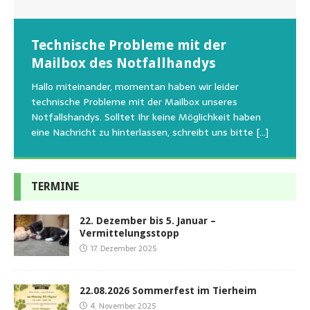
Wunschzettel unserer Fellnasen
Technische Probleme mit der
Beginn der Wildtierrettung
22.08.2026 Sommerfest im Tierheim
Regelmäßig bekommen wir liebe Anfragen, wie man
Mailbox des Notfallhandys
Aus aktuellem Anlass weisen wir darauf hin, dass die
Wir bitten um Verständnis, dass am Tag vom
uns am Besten unterstützen kann. Natürlich ziehen
Tierschutzinitiative Haßberge natürlich, wie auch in
Sommerfest das Hundehaus zum Schutz unserer Tiere
Hallo miteinander, momentan haben wir leider
die gesteigerten Kosten auch uns so richtig in die Knie
den letzten 20 Jahren, immer noch für alle verwaisten
geschlossen bleibt.Viele unserer Hunde erleben einen
technische Probleme mit der Mailbox unseres
und
[…]
oder
emotionalen Stress bei Begegnung
[…]
[…]
Notfallshandys. Solltet Ihr keine Möglichkeit haben
eine Nachricht zu hinterlassen, schreibt uns bitte
[…]
TERMINE
22. Dezember bis 5. Januar –
Vermittelungsstopp
17. Dezember 2025
22.08.2026 Sommerfest im Tierheim
4. November 2025