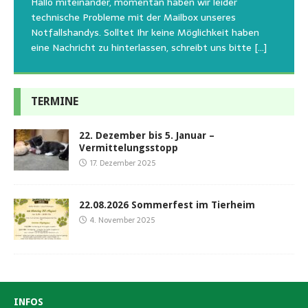
Hallo miteinander, momentan haben wir leider
die gesteigerten Kosten auch uns so richtig in die Knie
den letzten 20 Jahren, immer noch für alle verwaisten
geschlossen bleibt.Viele unserer Hunde erleben einen
technische Probleme mit der Mailbox unseres
und
[…]
oder
emotionalen Stress bei Begegnung
[…]
[…]
Notfallshandys. Solltet Ihr keine Möglichkeit haben
eine Nachricht zu hinterlassen, schreibt uns bitte
[…]
TERMINE
22. Dezember bis 5. Januar –
Vermittelungsstopp
17. Dezember 2025
22.08.2026 Sommerfest im Tierheim
4. November 2025
INFOS