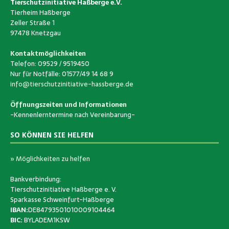
Tierschutzinitiative Haßberge e.V.
Tierheim Haßberge
Zeller Straße 1
97478 Knetzgau
Kontaktmöglichkeiten
Telefon: 09529 / 9519450
Nur für Notfälle: 01577/49 14 68 9
info@tierschutzinitiative-hassberge.de
Öffnungszeiten und Informationen
-Kennenlerntermine nach Vereinbarung-
SO KÖNNEN SIE HELFEN
» Möglichkeiten zu helfen
Bankverbindung:
Tierschutzinitiative Haßberge e. V.
Sparkasse Schweinfurt-Haßberge
IBAN:
DE84793501010009104464
BIC:
BYLADEM1KSW