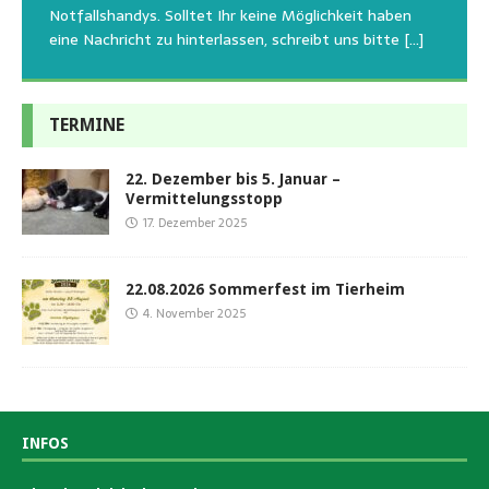
oder
emotionalen Stress bei Begegnung
[…]
[…]
Notfallshandys. Solltet Ihr keine Möglichkeit haben
eine Nachricht zu hinterlassen, schreibt uns bitte
[…]
TERMINE
22. Dezember bis 5. Januar –
Vermittelungsstopp
17. Dezember 2025
22.08.2026 Sommerfest im Tierheim
4. November 2025
INFOS