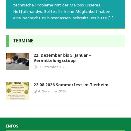
den letzten 20 Jahren, immer noch für alle verwaisten
geschlossen bleibt.Viele unserer Hunde erleben einen
technische Probleme mit der Mailbox unseres
und
[…]
oder
emotionalen Stress bei Begegnung
[…]
[…]
Notfallshandys. Solltet Ihr keine Möglichkeit haben
eine Nachricht zu hinterlassen, schreibt uns bitte
[…]
TERMINE
22. Dezember bis 5. Januar –
Vermittelungsstopp
17. Dezember 2025
22.08.2026 Sommerfest im Tierheim
4. November 2025
INFOS