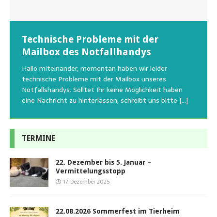
Wunschzettel unserer Fellnasen
Technische Probleme mit der
Beginn der Wildtierrettung
22.08.2026 Sommerfest im Tierheim
Regelmäßig bekommen wir liebe Anfragen, wie man
Mailbox des Notfallhandys
Aus aktuellem Anlass weisen wir darauf hin, dass die
Wir bitten um Verständnis, dass am Tag vom
uns am Besten unterstützen kann. Natürlich ziehen
Tierschutzinitiative Haßberge natürlich, wie auch in
Sommerfest das Hundehaus zum Schutz unserer Tiere
Hallo miteinander, momentan haben wir leider
die gesteigerten Kosten auch uns so richtig in die Knie
den letzten 20 Jahren, immer noch für alle verwaisten
geschlossen bleibt.Viele unserer Hunde erleben einen
technische Probleme mit der Mailbox unseres
und
[…]
oder
emotionalen Stress bei Begegnung
[…]
[…]
Notfallshandys. Solltet Ihr keine Möglichkeit haben
eine Nachricht zu hinterlassen, schreibt uns bitte
[…]
TERMINE
22. Dezember bis 5. Januar –
Vermittelungsstopp
17. Dezember 2025
22.08.2026 Sommerfest im Tierheim