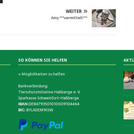
WEITER
Amy ***vermittelt***
SO KÖNNEN SIE HELFEN
AKTU
» Möglichkeiten zu helfen
Bankverbindung:
Tierschutzinitiative Haßberge e. V.
Sparkasse Schweinfurt-Haßberge
IBAN:
DE84793501010009104464
BIC:
BYLADEM1KSW