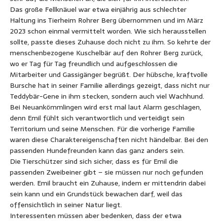
Das große Fellknäuel war etwa einjährig aus schlechter
Haltung ins Tierheim Rohrer Berg übernommen und im März
2023 schon einmal vermittelt worden. Wie sich herausstellen
sollte, passte dieses Zuhause doch nicht zu ihm. So kehrte der
menschenbezogene Kuschelbär auf den Rohrer Berg zurück,
wo er Tag für Tag freundlich und aufgeschlossen die
Mitarbeiter und Gassigänger begrüßt. Der hübsche, kraftvolle
Bursche hat in seiner Familie allerdings gezeigt, dass nicht nur
Teddybär-Gene in ihm stecken, sondern auch viel Wachhund.
Bei Neuankömmlingen wird erst mal laut Alarm geschlagen,
denn Emil fühlt sich verantwortlich und verteidigt sein
Territorium und seine Menschen. Für die vorherige Familie
waren diese Charaktereigenschaften nicht händelbar. Bei den
passenden Hundefreunden kann das ganz anders sein.
Die Tierschützer sind sich sicher, dass es für Emil die
passenden Zweibeiner gibt – sie müssen nur noch gefunden
werden. Emil braucht ein Zuhause, indem er mittendrin dabei
sein kann und ein Grundstück bewachen darf, weil das
offensichtlich in seiner Natur liegt.
Interessenten müssen aber bedenken, dass der etwa