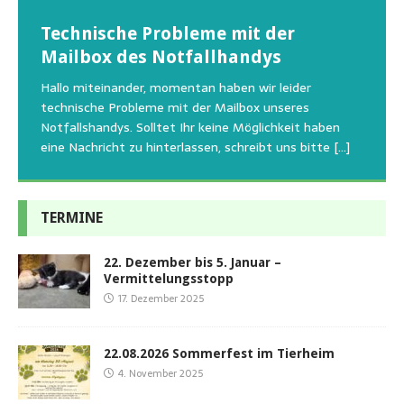
Wunschzettel unserer Fellnasen
Technische Probleme mit der
Beginn der Wildtierrettung
22.08.2026 Sommerfest im Tierheim
Regelmäßig bekommen wir liebe Anfragen, wie man
Mailbox des Notfallhandys
Aus aktuellem Anlass weisen wir darauf hin, dass die
Wir bitten um Verständnis, dass am Tag vom
uns am Besten unterstützen kann. Natürlich ziehen
Tierschutzinitiative Haßberge natürlich, wie auch in
Sommerfest das Hundehaus zum Schutz unserer Tiere
Hallo miteinander, momentan haben wir leider
die gesteigerten Kosten auch uns so richtig in die Knie
den letzten 20 Jahren, immer noch für alle verwaisten
geschlossen bleibt.Viele unserer Hunde erleben einen
technische Probleme mit der Mailbox unseres
und
[…]
oder
emotionalen Stress bei Begegnung
[…]
[…]
Notfallshandys. Solltet Ihr keine Möglichkeit haben
eine Nachricht zu hinterlassen, schreibt uns bitte
[…]
TERMINE
22. Dezember bis 5. Januar –
Vermittelungsstopp
17. Dezember 2025
22.08.2026 Sommerfest im Tierheim
4. November 2025