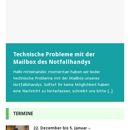
Wunschzettel unserer Fellnasen
Technische Probleme mit der
Beginn der Wildtierrettung
22.08.2026 Sommerfest im Tierheim
Regelmäßig bekommen wir liebe Anfragen, wie man
Mailbox des Notfallhandys
Aus aktuellem Anlass weisen wir darauf hin, dass die
Wir bitten um Verständnis, dass am Tag vom
uns am Besten unterstützen kann. Natürlich ziehen
Tierschutzinitiative Haßberge natürlich, wie auch in
Sommerfest das Hundehaus zum Schutz unserer Tiere
Hallo miteinander, momentan haben wir leider
die gesteigerten Kosten auch uns so richtig in die Knie
den letzten 20 Jahren, immer noch für alle verwaisten
geschlossen bleibt.Viele unserer Hunde erleben einen
technische Probleme mit der Mailbox unseres
und
[…]
oder
emotionalen Stress bei Begegnung
[…]
[…]
Notfallshandys. Solltet Ihr keine Möglichkeit haben
eine Nachricht zu hinterlassen, schreibt uns bitte
[…]
TERMINE
22. Dezember bis 5. Januar –