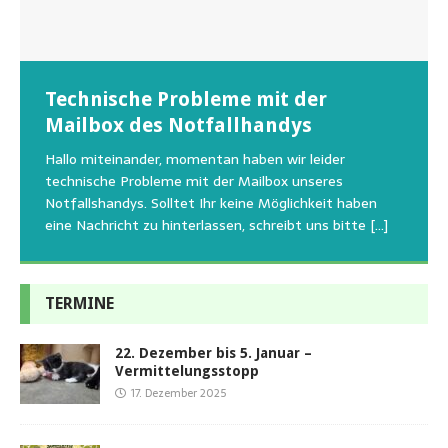
Wunschzettel unserer Fellnasen
Technische Probleme mit der
Beginn der Wildtierrettung
22.08.2026 Sommerfest im Tierheim
Regelmäßig bekommen wir liebe Anfragen, wie man
Mailbox des Notfallhandys
Aus aktuellem Anlass weisen wir darauf hin, dass die
Wir bitten um Verständnis, dass am Tag vom
uns am Besten unterstützen kann. Natürlich ziehen
Tierschutzinitiative Haßberge natürlich, wie auch in
Sommerfest das Hundehaus zum Schutz unserer Tiere
Hallo miteinander, momentan haben wir leider
die gesteigerten Kosten auch uns so richtig in die Knie
den letzten 20 Jahren, immer noch für alle verwaisten
geschlossen bleibt.Viele unserer Hunde erleben einen
technische Probleme mit der Mailbox unseres
und
[…]
oder
emotionalen Stress bei Begegnung
[…]
[…]
Notfallshandys. Solltet Ihr keine Möglichkeit haben
eine Nachricht zu hinterlassen, schreibt uns bitte
[…]
TERMINE
22. Dezember bis 5. Januar –
Vermittelungsstopp
17. Dezember 2025