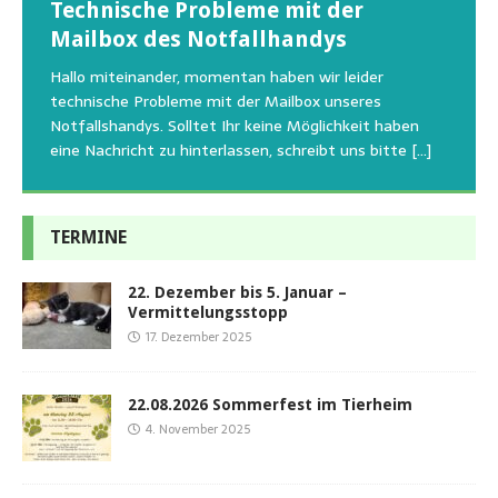
Technische Probleme mit der
Beginn der Wildtierrettung
22.08.2026 Sommerfest im Tierheim
Regelmäßig bekommen wir liebe Anfragen, wie man
Mailbox des Notfallhandys
Aus aktuellem Anlass weisen wir darauf hin, dass die
Wir bitten um Verständnis, dass am Tag vom
uns am Besten unterstützen kann. Natürlich ziehen
Tierschutzinitiative Haßberge natürlich, wie auch in
Sommerfest das Hundehaus zum Schutz unserer Tiere
Hallo miteinander, momentan haben wir leider
die gesteigerten Kosten auch uns so richtig in die Knie
den letzten 20 Jahren, immer noch für alle verwaisten
geschlossen bleibt.Viele unserer Hunde erleben einen
technische Probleme mit der Mailbox unseres
und
[…]
oder
emotionalen Stress bei Begegnung
[…]
[…]
Notfallshandys. Solltet Ihr keine Möglichkeit haben
eine Nachricht zu hinterlassen, schreibt uns bitte
[…]
TERMINE
22. Dezember bis 5. Januar –
Vermittelungsstopp
17. Dezember 2025
22.08.2026 Sommerfest im Tierheim
4. November 2025