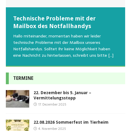
Wunschzettel unserer Fellnasen
Technische Probleme mit der
Beginn der Wildtierrettung
22.08.2026 Sommerfest im Tierheim
Regelmäßig bekommen wir liebe Anfragen, wie man
Mailbox des Notfallhandys
Aus aktuellem Anlass weisen wir darauf hin, dass die
Wir bitten um Verständnis, dass am Tag vom
uns am Besten unterstützen kann. Natürlich ziehen
Tierschutzinitiative Haßberge natürlich, wie auch in
Sommerfest das Hundehaus zum Schutz unserer Tiere
Hallo miteinander, momentan haben wir leider
die gesteigerten Kosten auch uns so richtig in die Knie
den letzten 20 Jahren, immer noch für alle verwaisten
geschlossen bleibt.Viele unserer Hunde erleben einen
technische Probleme mit der Mailbox unseres
und
[…]
oder
emotionalen Stress bei Begegnung
[…]
[…]
Notfallshandys. Solltet Ihr keine Möglichkeit haben
eine Nachricht zu hinterlassen, schreibt uns bitte
[…]
TERMINE
22. Dezember bis 5. Januar –
Vermittelungsstopp
17. Dezember 2025
22.08.2026 Sommerfest im Tierheim
4. November 2025