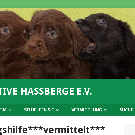
IVE HASSBERGE E.V.
EIM
SO HELFEN SIE
VERMITTLUNG
SUCHE
shilfe***vermittelt***