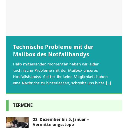
Wunschzettel unserer Fellnasen
Technische Probleme mit der
Beginn der Wildtierrettung
22.08.2026 Sommerfest im Tierheim
Regelmäßig bekommen wir liebe Anfragen, wie man
Mailbox des Notfallhandys
Aus aktuellem Anlass weisen wir darauf hin, dass die
Wir bitten um Verständnis, dass am Tag vom
uns am Besten unterstützen kann. Natürlich ziehen
Tierschutzinitiative Haßberge natürlich, wie auch in
Sommerfest das Hundehaus zum Schutz unserer Tiere
Hallo miteinander, momentan haben wir leider
die gesteigerten Kosten auch uns so richtig in die Knie
den letzten 20 Jahren, immer noch für alle verwaisten
geschlossen bleibt.Viele unserer Hunde erleben einen
technische Probleme mit der Mailbox unseres
und
[…]
oder
emotionalen Stress bei Begegnung
[…]
[…]
Notfallshandys. Solltet Ihr keine Möglichkeit haben
eine Nachricht zu hinterlassen, schreibt uns bitte
[…]
TERMINE
22. Dezember bis 5. Januar –
Vermittelungsstopp