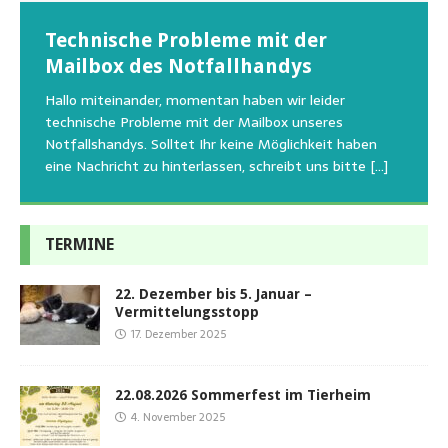
Wunschzettel unserer Fellnasen
Technische Probleme mit der
Beginn der Wildtierrettung
22.08.2026 Sommerfest im Tierheim
Regelmäßig bekommen wir liebe Anfragen, wie man
Mailbox des Notfallhandys
Aus aktuellem Anlass weisen wir darauf hin, dass die
Wir bitten um Verständnis, dass am Tag vom
uns am Besten unterstützen kann. Natürlich ziehen
Tierschutzinitiative Haßberge natürlich, wie auch in
Sommerfest das Hundehaus zum Schutz unserer Tiere
Hallo miteinander, momentan haben wir leider
die gesteigerten Kosten auch uns so richtig in die Knie
den letzten 20 Jahren, immer noch für alle verwaisten
geschlossen bleibt.Viele unserer Hunde erleben einen
technische Probleme mit der Mailbox unseres
und
[…]
oder
emotionalen Stress bei Begegnung
[…]
[…]
Notfallshandys. Solltet Ihr keine Möglichkeit haben
eine Nachricht zu hinterlassen, schreibt uns bitte
[…]
TERMINE
22. Dezember bis 5. Januar –
Vermittelungsstopp
17. Dezember 2025
22.08.2026 Sommerfest im Tierheim
4. November 2025