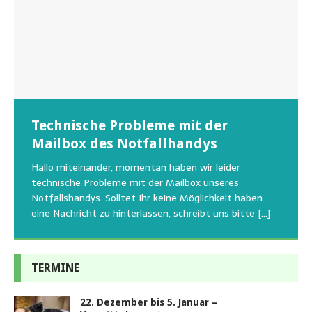
Wunschzettel unserer Fellnasen
Technische Probleme mit der
Beginn der Wildtierrettung
22.08.2026 Sommerfest im Tierheim
Regelmäßig bekommen wir liebe Anfragen, wie man
Mailbox des Notfallhandys
Aus aktuellem Anlass weisen wir darauf hin, dass die
Wir bitten um Verständnis, dass am Tag vom
uns am Besten unterstützen kann. Natürlich ziehen
Tierschutzinitiative Haßberge natürlich, wie auch in
Sommerfest das Hundehaus zum Schutz unserer Tiere
Hallo miteinander, momentan haben wir leider
die gesteigerten Kosten auch uns so richtig in die Knie
den letzten 20 Jahren, immer noch für alle verwaisten
geschlossen bleibt.Viele unserer Hunde erleben einen
technische Probleme mit der Mailbox unseres
und
[…]
oder
emotionalen Stress bei Begegnung
[…]
[…]
Notfallshandys. Solltet Ihr keine Möglichkeit haben
eine Nachricht zu hinterlassen, schreibt uns bitte
[…]
TERMINE
22. Dezember bis 5. Januar –