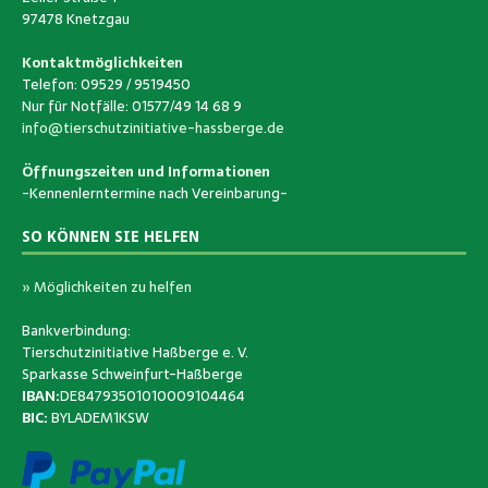
97478 Knetzgau
Kontaktmöglichkeiten
Telefon: 09529 / 9519450
Nur für Notfälle: 01577/49 14 68 9
info@tierschutzinitiative-hassberge.de
Öffnungszeiten und Informationen
-Kennenlerntermine nach Vereinbarung-
SO KÖNNEN SIE HELFEN
» Möglichkeiten zu helfen
Bankverbindung:
Tierschutzinitiative Haßberge e. V.
Sparkasse Schweinfurt-Haßberge
IBAN:
DE84793501010009104464
BIC:
BYLADEM1KSW