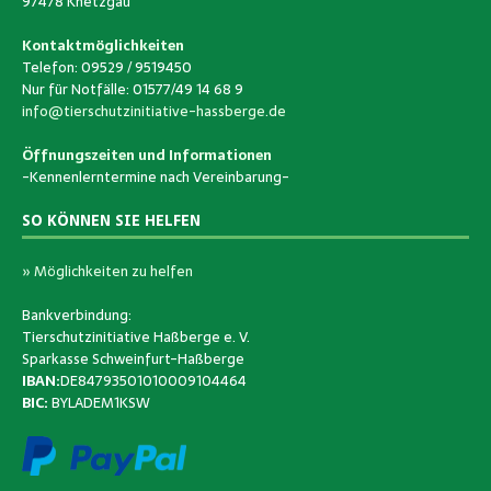
97478 Knetzgau
Kontaktmöglichkeiten
Telefon: 09529 / 9519450
Nur für Notfälle: 01577/49 14 68 9
info@tierschutzinitiative-hassberge.de
Öffnungszeiten und Informationen
-Kennenlerntermine nach Vereinbarung-
SO KÖNNEN SIE HELFEN
» Möglichkeiten zu helfen
Bankverbindung:
Tierschutzinitiative Haßberge e. V.
Sparkasse Schweinfurt-Haßberge
IBAN:
DE84793501010009104464
BIC:
BYLADEM1KSW