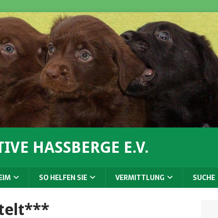
IVE HASSBERGE E.V.
EIM
SO HELFEN SIE
VERMITTLUNG
SUCHE
telt***