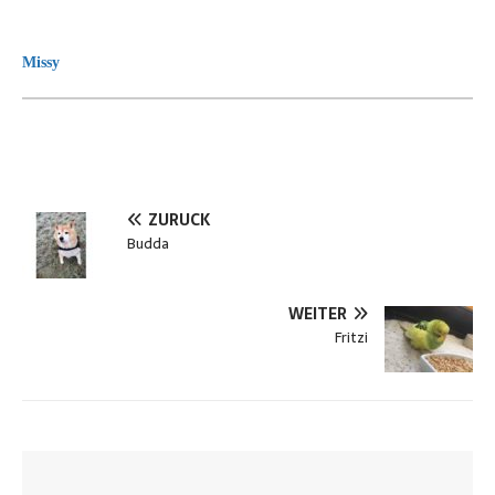
Missy
ZURÜCK
Budda
WEITER
Fritzi