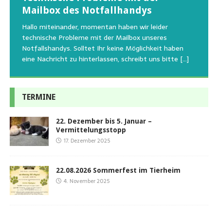
Regelmäßig bekommen wir liebe Anfragen, wie man
Mailbox des Notfallhandys
Aus aktuellem Anlass weisen wir darauf hin, dass die
Wir bitten um Verständnis, dass am Tag vom
uns am Besten unterstützen kann. Natürlich ziehen
Tierschutzinitiative Haßberge natürlich, wie auch in
Sommerfest das Hundehaus zum Schutz unserer Tiere
Hallo miteinander, momentan haben wir leider
die gesteigerten Kosten auch uns so richtig in die Knie
den letzten 20 Jahren, immer noch für alle verwaisten
geschlossen bleibt.Viele unserer Hunde erleben einen
technische Probleme mit der Mailbox unseres
und
[…]
oder
emotionalen Stress bei Begegnung
[…]
[…]
Notfallshandys. Solltet Ihr keine Möglichkeit haben
eine Nachricht zu hinterlassen, schreibt uns bitte
[…]
TERMINE
22. Dezember bis 5. Januar –
Vermittelungsstopp
17. Dezember 2025
22.08.2026 Sommerfest im Tierheim
4. November 2025