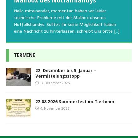
Mailbox des Notfallhandys
Aus aktuellem Anlass weisen wir darauf hin, dass die
Wir bitten um Verständnis, dass am Tag vom
uns am Besten unterstützen kann. Natürlich ziehen
Tierschutzinitiative Haßberge natürlich, wie auch in
Sommerfest das Hundehaus zum Schutz unserer Tiere
Hallo miteinander, momentan haben wir leider
die gesteigerten Kosten auch uns so richtig in die Knie
den letzten 20 Jahren, immer noch für alle verwaisten
geschlossen bleibt.Viele unserer Hunde erleben einen
technische Probleme mit der Mailbox unseres
und
[…]
oder
emotionalen Stress bei Begegnung
[…]
[…]
Notfallshandys. Solltet Ihr keine Möglichkeit haben
eine Nachricht zu hinterlassen, schreibt uns bitte
[…]
TERMINE
22. Dezember bis 5. Januar –
Vermittelungsstopp
17. Dezember 2025
22.08.2026 Sommerfest im Tierheim
4. November 2025