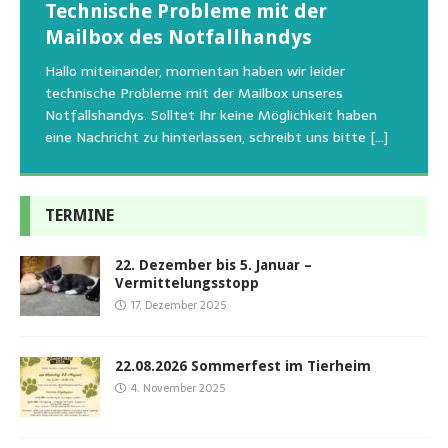
Technische Probleme mit der
Beginn der Wildtierrettung
22.08.2026 Sommerfest im Tierheim
Regelmäßig bekommen wir liebe Anfragen, wie man
Mailbox des Notfallhandys
Aus aktuellem Anlass weisen wir darauf hin, dass die
Wir bitten um Verständnis, dass am Tag vom
uns am Besten unterstützen kann. Natürlich ziehen
Tierschutzinitiative Haßberge natürlich, wie auch in
Sommerfest das Hundehaus zum Schutz unserer Tiere
Hallo miteinander, momentan haben wir leider
die gesteigerten Kosten auch uns so richtig in die Knie
den letzten 20 Jahren, immer noch für alle verwaisten
geschlossen bleibt.Viele unserer Hunde erleben einen
technische Probleme mit der Mailbox unseres
und
[…]
oder
emotionalen Stress bei Begegnung
[…]
[…]
Notfallshandys. Solltet Ihr keine Möglichkeit haben
eine Nachricht zu hinterlassen, schreibt uns bitte
[…]
TERMINE
22. Dezember bis 5. Januar –
Vermittelungsstopp
17. Dezember 2025
22.08.2026 Sommerfest im Tierheim
4. November 2025