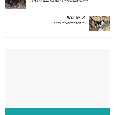
Rattendame Mathilda ***vermittelt***
WEITER
Penny ***vermittelt***
Wunschzettel unserer Fellnasen