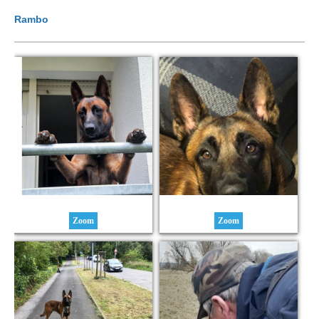
Rambo
Zoom
Zoom