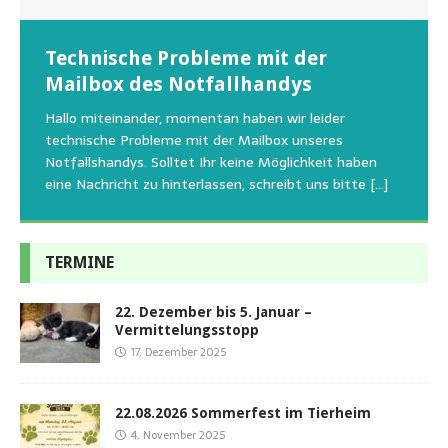
Wunschzettel unserer Fellnasen
Technische Probleme mit der
Beginn der Wildtierrettung
22.08.2026 Sommerfest im Tierheim
Regelmäßig bekommen wir liebe Anfragen, wie man
Mailbox des Notfallhandys
Aus aktuellem Anlass weisen wir darauf hin, dass die
Wir bitten um Verständnis, dass am Tag vom
uns am Besten unterstützen kann. Natürlich ziehen
Tierschutzinitiative Haßberge natürlich, wie auch in
Sommerfest das Hundehaus zum Schutz unserer Tiere
Hallo miteinander, momentan haben wir leider
die gesteigerten Kosten auch uns so richtig in die Knie
den letzten 20 Jahren, immer noch für alle verwaisten
geschlossen bleibt.Viele unserer Hunde erleben einen
technische Probleme mit der Mailbox unseres
und
[…]
oder
emotionalen Stress bei Begegnung
[…]
[…]
Notfallshandys. Solltet Ihr keine Möglichkeit haben
eine Nachricht zu hinterlassen, schreibt uns bitte
[…]
TERMINE
22. Dezember bis 5. Januar –
Vermittelungsstopp
17. Dezember 2025
22.08.2026 Sommerfest im Tierheim
4. November 2025