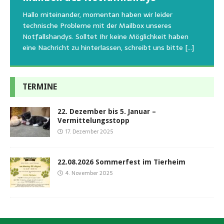
Aus aktuellem Anlass weisen wir darauf hin, dass die
Wir bitten um Verständnis, dass am Tag vom
uns am Besten unterstützen kann. Natürlich ziehen
Tierschutzinitiative Haßberge natürlich, wie auch in
Sommerfest das Hundehaus zum Schutz unserer Tiere
Hallo miteinander, momentan haben wir leider
die gesteigerten Kosten auch uns so richtig in die Knie
den letzten 20 Jahren, immer noch für alle verwaisten
geschlossen bleibt.Viele unserer Hunde erleben einen
technische Probleme mit der Mailbox unseres
und
[…]
oder
emotionalen Stress bei Begegnung
[…]
[…]
Notfallshandys. Solltet Ihr keine Möglichkeit haben
eine Nachricht zu hinterlassen, schreibt uns bitte
[…]
TERMINE
22. Dezember bis 5. Januar –
Vermittelungsstopp
17. Dezember 2025
22.08.2026 Sommerfest im Tierheim
4. November 2025