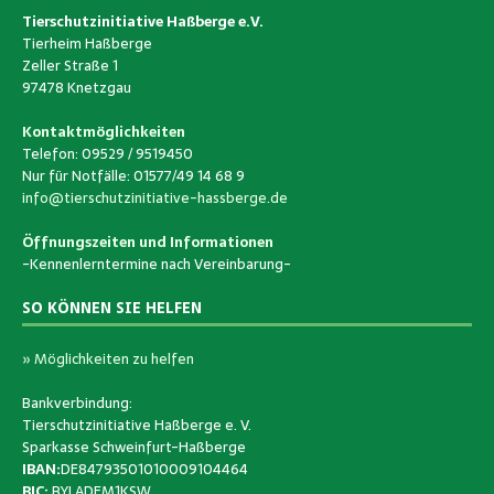
Tierschutzinitiative Haßberge e.V.
Tierheim Haßberge
Zeller Straße 1
97478 Knetzgau
Kontaktmöglichkeiten
Telefon: 09529 / 9519450
Nur für Notfälle: 01577/49 14 68 9
info@tierschutzinitiative-hassberge.de
Öffnungszeiten und Informationen
-Kennenlerntermine nach Vereinbarung-
SO KÖNNEN SIE HELFEN
» Möglichkeiten zu helfen
Bankverbindung:
Tierschutzinitiative Haßberge e. V.
Sparkasse Schweinfurt-Haßberge
IBAN:
DE84793501010009104464
BIC:
BYLADEM1KSW