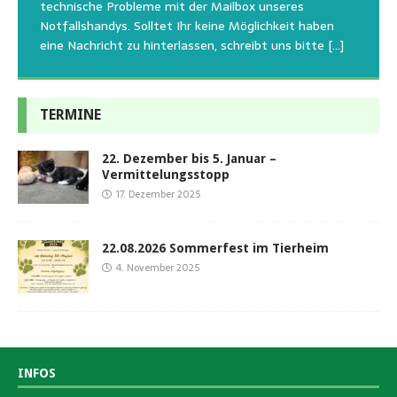
den letzten 20 Jahren, immer noch für alle verwaisten
geschlossen bleibt.Viele unserer Hunde erleben einen
technische Probleme mit der Mailbox unseres
und
[…]
oder
emotionalen Stress bei Begegnung
[…]
[…]
Notfallshandys. Solltet Ihr keine Möglichkeit haben
eine Nachricht zu hinterlassen, schreibt uns bitte
[…]
TERMINE
22. Dezember bis 5. Januar –
Vermittelungsstopp
17. Dezember 2025
22.08.2026 Sommerfest im Tierheim
4. November 2025
INFOS