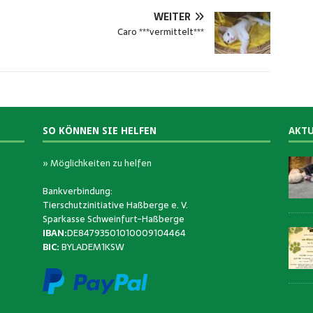
WEITER
Caro ***vermittelt***
SO KÖNNEN SIE HELFEN
AKTU
» Möglichkeiten zu helfen
Bankverbindung:
Tierschutzinitiative Haßberge e. V.
Sparkasse Schweinfurt-Haßberge
IBAN:
DE84793501010009104464
BIC:
BYLADEM1KSW