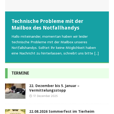
Wunschzettel unserer Fellnasen
Technische Probleme mit der
Beginn der Wildtierrettung
22.08.2026 Sommerfest im Tierheim
Regelmäßig bekommen wir liebe Anfragen, wie man
Mailbox des Notfallhandys
Aus aktuellem Anlass weisen wir darauf hin, dass die
Wir bitten um Verständnis, dass am Tag vom
uns am Besten unterstützen kann. Natürlich ziehen
Tierschutzinitiative Haßberge natürlich, wie auch in
Sommerfest das Hundehaus zum Schutz unserer Tiere
Hallo miteinander, momentan haben wir leider
die gesteigerten Kosten auch uns so richtig in die Knie
den letzten 20 Jahren, immer noch für alle verwaisten
geschlossen bleibt.Viele unserer Hunde erleben einen
technische Probleme mit der Mailbox unseres
und
[…]
oder
emotionalen Stress bei Begegnung
[…]
[…]
Notfallshandys. Solltet Ihr keine Möglichkeit haben
eine Nachricht zu hinterlassen, schreibt uns bitte
[…]
TERMINE
22. Dezember bis 5. Januar –
Vermittelungsstopp
17. Dezember 2025
22.08.2026 Sommerfest im Tierheim