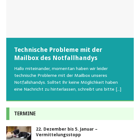
Wunschzettel unserer Fellnasen
Technische Probleme mit der
Beginn der Wildtierrettung
22.08.2026 Sommerfest im Tierheim
Regelmäßig bekommen wir liebe Anfragen, wie man
Mailbox des Notfallhandys
Aus aktuellem Anlass weisen wir darauf hin, dass die
Wir bitten um Verständnis, dass am Tag vom
uns am Besten unterstützen kann. Natürlich ziehen
Tierschutzinitiative Haßberge natürlich, wie auch in
Sommerfest das Hundehaus zum Schutz unserer Tiere
Hallo miteinander, momentan haben wir leider
die gesteigerten Kosten auch uns so richtig in die Knie
den letzten 20 Jahren, immer noch für alle verwaisten
geschlossen bleibt.Viele unserer Hunde erleben einen
technische Probleme mit der Mailbox unseres
und
[…]
oder
emotionalen Stress bei Begegnung
[…]
[…]
Notfallshandys. Solltet Ihr keine Möglichkeit haben
eine Nachricht zu hinterlassen, schreibt uns bitte
[…]
TERMINE
22. Dezember bis 5. Januar –
Vermittelungsstopp