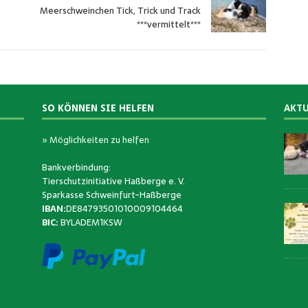
Meerschweinchen Tick, Trick und Track
***vermittelt***
SO KÖNNEN SIE HELFEN
AKTU
» Möglichkeiten zu helfen
Bankverbindung:
Tierschutzinitiative Haßberge e. V.
Sparkasse Schweinfurt-Haßberge
IBAN:
DE84793501010009104464
BIC:
BYLADEM1KSW