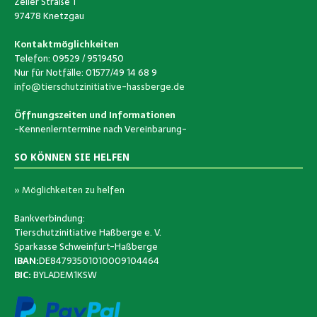
Zeller Straße 1
97478 Knetzgau
Kontaktmöglichkeiten
Telefon: 09529 / 9519450
Nur für Notfälle: 01577/49 14 68 9
info@tierschutzinitiative-hassberge.de
Öffnungszeiten und Informationen
-Kennenlerntermine nach Vereinbarung-
SO KÖNNEN SIE HELFEN
» Möglichkeiten zu helfen
Bankverbindung:
Tierschutzinitiative Haßberge e. V.
Sparkasse Schweinfurt-Haßberge
IBAN:
DE84793501010009104464
BIC:
BYLADEM1KSW