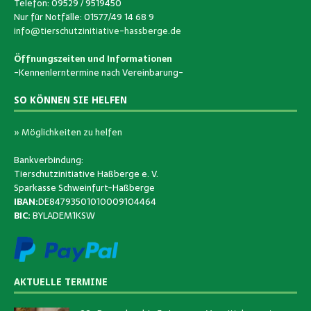
Telefon: 09529 / 9519450
Nur für Notfälle: 01577/49 14 68 9
info@tierschutzinitiative-hassberge.de
Öffnungszeiten und Informationen
-Kennenlerntermine nach Vereinbarung-
SO KÖNNEN SIE HELFEN
» Möglichkeiten zu helfen
Bankverbindung:
Tierschutzinitiative Haßberge e. V.
Sparkasse Schweinfurt-Haßberge
IBAN:
DE84793501010009104464
BIC:
BYLADEM1KSW
AKTUELLE TERMINE