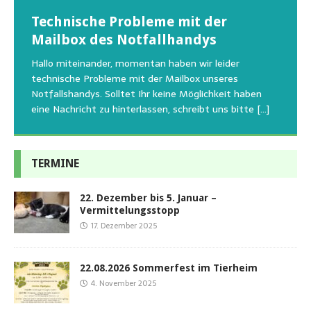
Wunschzettel unserer Fellnasen
Technische Probleme mit der
Beginn der Wildtierrettung
22.08.2026 Sommerfest im Tierheim
Regelmäßig bekommen wir liebe Anfragen, wie man
Mailbox des Notfallhandys
Aus aktuellem Anlass weisen wir darauf hin, dass die
Wir bitten um Verständnis, dass am Tag vom
uns am Besten unterstützen kann. Natürlich ziehen
Tierschutzinitiative Haßberge natürlich, wie auch in
Sommerfest das Hundehaus zum Schutz unserer Tiere
Hallo miteinander, momentan haben wir leider
die gesteigerten Kosten auch uns so richtig in die Knie
den letzten 20 Jahren, immer noch für alle verwaisten
geschlossen bleibt.Viele unserer Hunde erleben einen
technische Probleme mit der Mailbox unseres
und
[…]
oder
emotionalen Stress bei Begegnung
[…]
[…]
Notfallshandys. Solltet Ihr keine Möglichkeit haben
eine Nachricht zu hinterlassen, schreibt uns bitte
[…]
TERMINE
22. Dezember bis 5. Januar –
Vermittelungsstopp
17. Dezember 2025
22.08.2026 Sommerfest im Tierheim
4. November 2025