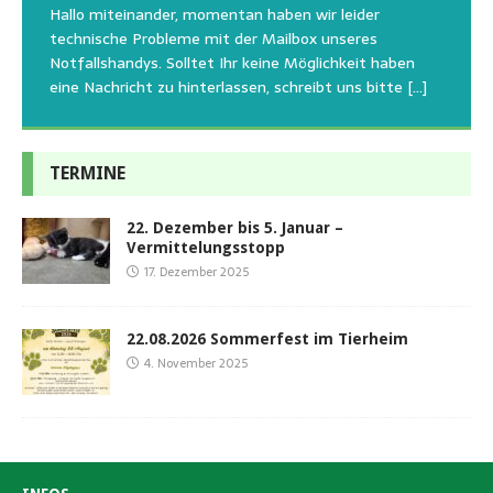
Tierschutzinitiative Haßberge natürlich, wie auch in
Sommerfest das Hundehaus zum Schutz unserer Tiere
Hallo miteinander, momentan haben wir leider
die gesteigerten Kosten auch uns so richtig in die Knie
den letzten 20 Jahren, immer noch für alle verwaisten
geschlossen bleibt.Viele unserer Hunde erleben einen
technische Probleme mit der Mailbox unseres
und
[…]
oder
emotionalen Stress bei Begegnung
[…]
[…]
Notfallshandys. Solltet Ihr keine Möglichkeit haben
eine Nachricht zu hinterlassen, schreibt uns bitte
[…]
TERMINE
22. Dezember bis 5. Januar –
Vermittelungsstopp
17. Dezember 2025
22.08.2026 Sommerfest im Tierheim
4. November 2025