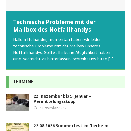
Wunschzettel unserer Fellnasen
Technische Probleme mit der
Beginn der Wildtierrettung
22.08.2026 Sommerfest im Tierheim
Regelmäßig bekommen wir liebe Anfragen, wie man
Mailbox des Notfallhandys
Aus aktuellem Anlass weisen wir darauf hin, dass die
Wir bitten um Verständnis, dass am Tag vom
uns am Besten unterstützen kann. Natürlich ziehen
Tierschutzinitiative Haßberge natürlich, wie auch in
Sommerfest das Hundehaus zum Schutz unserer Tiere
Hallo miteinander, momentan haben wir leider
die gesteigerten Kosten auch uns so richtig in die Knie
den letzten 20 Jahren, immer noch für alle verwaisten
geschlossen bleibt.Viele unserer Hunde erleben einen
technische Probleme mit der Mailbox unseres
und
[…]
oder
emotionalen Stress bei Begegnung
[…]
[…]
Notfallshandys. Solltet Ihr keine Möglichkeit haben
eine Nachricht zu hinterlassen, schreibt uns bitte
[…]
TERMINE
22. Dezember bis 5. Januar –
Vermittelungsstopp
17. Dezember 2025
22.08.2026 Sommerfest im Tierheim