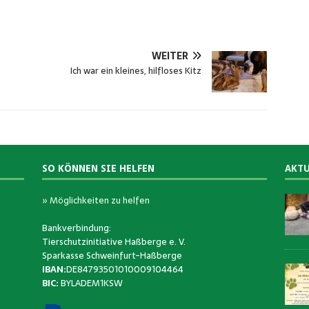
WEITER
Ich war ein kleines, hilfloses Kitz
SO KÖNNEN SIE HELFEN
AKTU
» Möglichkeiten zu helfen
Bankverbindung:
Tierschutzinitiative Haßberge e. V.
Sparkasse Schweinfurt-Haßberge
IBAN:
DE84793501010009104464
BIC:
BYLADEM1KSW