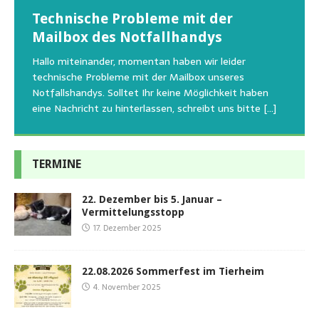
Wunschzettel unserer Fellnasen
Technische Probleme mit der
Beginn der Wildtierrettung
22.08.2026 Sommerfest im Tierheim
Regelmäßig bekommen wir liebe Anfragen, wie man
Mailbox des Notfallhandys
Aus aktuellem Anlass weisen wir darauf hin, dass die
Wir bitten um Verständnis, dass am Tag vom
uns am Besten unterstützen kann. Natürlich ziehen
Tierschutzinitiative Haßberge natürlich, wie auch in
Sommerfest das Hundehaus zum Schutz unserer Tiere
Hallo miteinander, momentan haben wir leider
die gesteigerten Kosten auch uns so richtig in die Knie
den letzten 20 Jahren, immer noch für alle verwaisten
geschlossen bleibt.Viele unserer Hunde erleben einen
technische Probleme mit der Mailbox unseres
und
[…]
oder
emotionalen Stress bei Begegnung
[…]
[…]
Notfallshandys. Solltet Ihr keine Möglichkeit haben
eine Nachricht zu hinterlassen, schreibt uns bitte
[…]
TERMINE
22. Dezember bis 5. Januar –
Vermittelungsstopp
17. Dezember 2025
22.08.2026 Sommerfest im Tierheim
4. November 2025