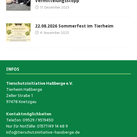
Vermittelungsstopp
17. Dezember 2025
22.08.2026 Sommerfest im Tierheim
4. November 2025
INFOS
Tierschutzinitiative Haßberge e.V.
Tierheim Haßberge
Zeller Straße 1
97478 Knetzgau
Kontaktmöglichkeiten
Telefon: 09529 / 9519450
Nur für Notfälle: 01577/49 14 68 9
info@tierschutzinitiative-hassberge.de