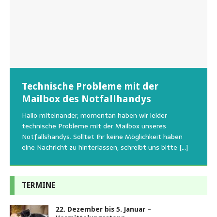
Wunschzettel unserer Fellnasen
Technische Probleme mit der
Beginn der Wildtierrettung
22.08.2026 Sommerfest im Tierheim
Regelmäßig bekommen wir liebe Anfragen, wie man
Mailbox des Notfallhandys
Aus aktuellem Anlass weisen wir darauf hin, dass die
Wir bitten um Verständnis, dass am Tag vom
uns am Besten unterstützen kann. Natürlich ziehen
Tierschutzinitiative Haßberge natürlich, wie auch in
Sommerfest das Hundehaus zum Schutz unserer Tiere
Hallo miteinander, momentan haben wir leider
die gesteigerten Kosten auch uns so richtig in die Knie
den letzten 20 Jahren, immer noch für alle verwaisten
geschlossen bleibt.Viele unserer Hunde erleben einen
technische Probleme mit der Mailbox unseres
und
[…]
oder
emotionalen Stress bei Begegnung
[…]
[…]
Notfallshandys. Solltet Ihr keine Möglichkeit haben
eine Nachricht zu hinterlassen, schreibt uns bitte
[…]
TERMINE
22. Dezember bis 5. Januar –