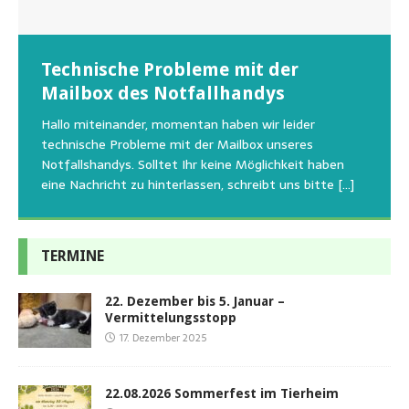
Wunschzettel unserer Fellnasen
Technische Probleme mit der
Beginn der Wildtierrettung
22.08.2026 Sommerfest im Tierheim
Regelmäßig bekommen wir liebe Anfragen, wie man
Mailbox des Notfallhandys
Aus aktuellem Anlass weisen wir darauf hin, dass die
Wir bitten um Verständnis, dass am Tag vom
uns am Besten unterstützen kann. Natürlich ziehen
Tierschutzinitiative Haßberge natürlich, wie auch in
Sommerfest das Hundehaus zum Schutz unserer Tiere
Hallo miteinander, momentan haben wir leider
die gesteigerten Kosten auch uns so richtig in die Knie
den letzten 20 Jahren, immer noch für alle verwaisten
geschlossen bleibt.Viele unserer Hunde erleben einen
technische Probleme mit der Mailbox unseres
und
[…]
oder
emotionalen Stress bei Begegnung
[…]
[…]
Notfallshandys. Solltet Ihr keine Möglichkeit haben
eine Nachricht zu hinterlassen, schreibt uns bitte
[…]
TERMINE
22. Dezember bis 5. Januar –
Vermittelungsstopp
17. Dezember 2025
22.08.2026 Sommerfest im Tierheim